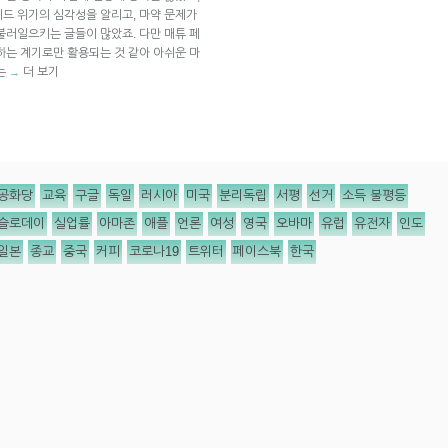
드 위기의 심각성을 알리고, 마약 문제가
불러일으키는 글들이 많았죠. 다만 매튜 페
하는 계기로만 활용되는 것 같아 아쉬운 마
는
더 보기
→
공화당
교육
구글
독일
러시아
미국
분리독립
서평
선거
소득 불평등
슬로데이
실업률
아마존
애플
언론
여성
영국
오바마
유럽
유전자
인도
일본
종교
중국
커피
코로나19
트위터
페이스북
한국