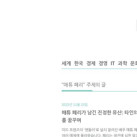
세계
한국
경제
경영
IT
과학
문
"매튜 페리" 주제의 글
2023년 11월 15일.
매튜 페리가 남긴 진정한 유산: 타인
를 꿈꾸며
미드 프렌즈의 ‘챈들러’로 널리 알려진 배우 매튜 
여러 매체에 올라왔습니다. 페리는 생전에 심한 알