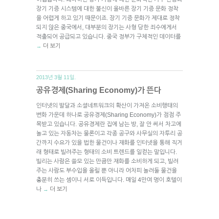
장기 기증 시스템에 대한 불신이 올바른 장기 기증 문화 정착
을 어렵게 하고 있기 때문이죠. 장기 기증 문화가 제대로 정착
되지 않은 중국에서, 대부분의 장기는 사형 당한 죄수에게서
적출되어 공급되고 있습니다. 중국 정부가 구체적인 데이터를
더 보기
→
2013년 3월 11일.
공유경제(Sharing Economy)가 뜬다
인터넷의 발달과 소셜네트워크의 확산이 가져온 소비행태의
변화 가운데 하나로 공유경제(Sharing Economy)가 점점 주
목받고 있습니다. 공유경제란 집에 남는 방, 잘 안 써서 차고에
놀고 있는 자동차는 물론이고 각종 공구와 사무실의 자투리 공
간까지 수요가 있을 법한 물건이나 재화를 인터넷을 통해 직거
래 형태로 빌려주는 형태의 소비 트렌드를 일컫는 말입니다.
빌리는 사람은 쓸모 있는 만큼만 재화를 소비하게 되고, 빌려
주는 사람도 부수입을 올릴 뿐 아니라 어차피 놀려둘 물건을
충분히 쓰는 셈이니 서로 이득입니다. 매일 4만여 명이 호텔이
나
더 보기
→