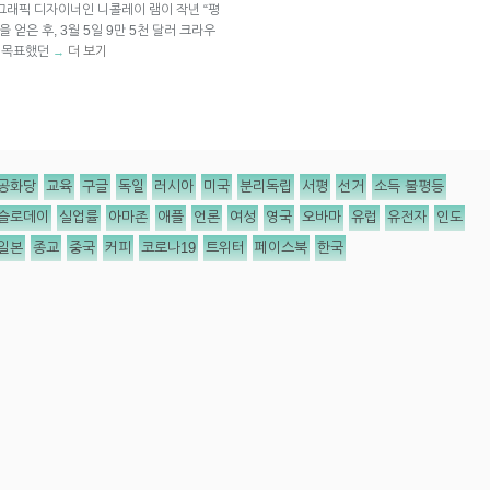
그래픽 디자이너인 니콜레이 램이 작년 “평
 얻은 후, 3월 5일 9만 5천 달러 크라우
금 목표했던
더 보기
→
공화당
교육
구글
독일
러시아
미국
분리독립
서평
선거
소득 불평등
슬로데이
실업률
아마존
애플
언론
여성
영국
오바마
유럽
유전자
인도
일본
종교
중국
커피
코로나19
트위터
페이스북
한국