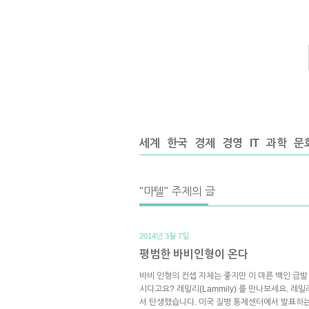
세계
한국
경제
경영
IT
과학
문
"마텔" 주제의 글
2014년 3월 7일.
평범한 바비인형이 온다
바비 인형의 컨셉 자체는 좋지만 이 마른 백인 금
시다고요? 레밀리(Lammily) 를 만나보세요. 레
서 탄생했습니다. 미국 질병 통제센터에서 발표하는