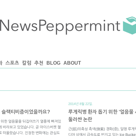
화
스포츠
칼럼
추천
BLOG
ABOUT
2014년 8월 22일.
없는 슬랙티비즘이었을까요?
루게릭병 환자 돕기 위한 ‘얼음물 샤워(
둘러싼 논란
기 위한 얼음물을 뒤집어쓰기 열풍에 빠져있
하게 바라보고 있었습니다. 곧 아이스버켓 챌
근(筋)위축성 측색(側索) 경화(증), 일명 
로 떠올랐습니다. 진정한 변화에는 관심도
디어 상에서 급속도로 번지고 있는 Ice Bucke