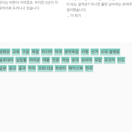
한다는 비판이 이어졌죠. 하지만 1년이 지
이 되는 걸까요? 아니면 물만 낭비하는 보여주기
체적으로 드러나고 있습니다.
정리했습니다.
더 보기
→
공화당
교육
구글
독일
러시아
미국
분리독립
서평
선거
소득 불평등
슬로데이
실업률
아마존
애플
언론
여성
영국
오바마
유럽
유전자
인도
일본
종교
중국
커피
코로나19
트위터
페이스북
한국