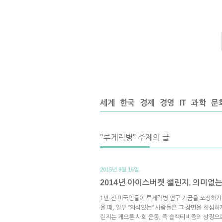
세계
한국
경제
경영
IT
과학
문
"루게릭병" 주제의 글
2015년 9월 16일.
2014년 아이스버켓 챌린지, 의미
1년 전 미국인들이 루게릭병 연구 기금을 조성하
을 때, 일부 "의식있는" 사람들은 그 장면을 한심
린지는 게으른 사회 운동, 즉 슬랙티비즘의 상징으