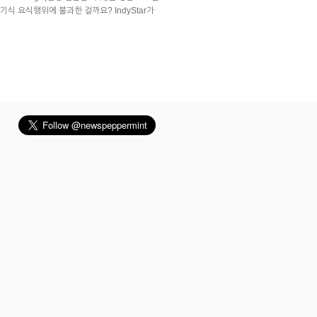
식 요식행위에 불과한 걸까요? IndyStar가