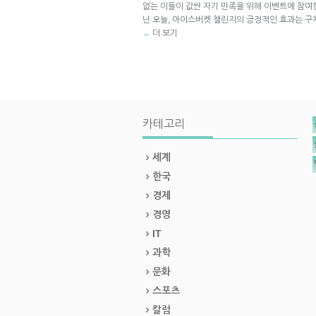
없는 이들이 값싼 자기 만족을 위해 이벤트에 참여
난 오늘, 아이스버켓 챌린지의 긍정적인 효과는 구
더 보기
→
카테고리
세계
한국
경제
경영
IT
과학
문화
스포츠
칼럼