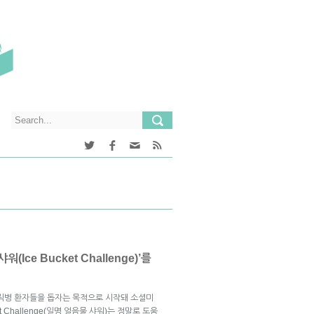
Ice Bucket Challenge)’를
루게릭병 환자들을 돕자는 목적으로 시작돼 소셜미
t Challenge(일명 얼음물 샤워)는 정말로 도움