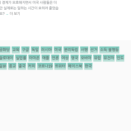
의 경계가 모호해지면서 미국 사람들은 더
지만 실제로는 일하는 시간이 오히려 줄었습
까요?
더 보기
→
공화당
교육
구글
독일
러시아
미국
분리독립
서평
선거
소득 불평등
슬로데이
실업률
아마존
애플
언론
여성
영국
오바마
유럽
유전자
인도
일본
종교
중국
커피
코로나19
트위터
페이스북
한국