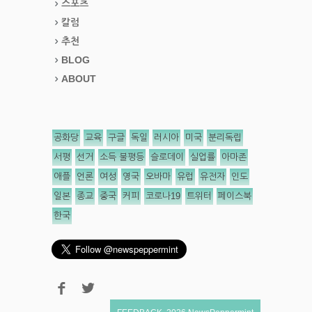
스포츠
칼럼
추천
BLOG
ABOUT
공화당
교육
구글
독일
러시아
미국
분리독립
서평
선거
소득 불평등
슬로데이
실업률
아마존
애플
언론
여성
영국
오바마
유럽
유전자
인도
일본
종교
중국
커피
코로나19
트위터
페이스북
한국