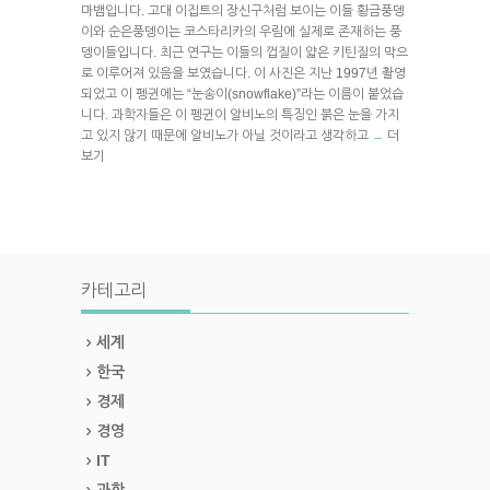
마뱀입니다. 고대 이집트의 장신구처럼 보이는 이들 황금풍뎅
이와 순은풍뎅이는 코스타리카의 우림에 실제로 존재하는 풍
뎅이들입니다. 최근 연구는 이들의 껍질이 얇은 키틴질의 막으
로 이루어져 있음을 보였습니다. 이 사진은 지난 1997년 촬영
되었고 이 펭귄에는 “눈송이(snowflake)”라는 이름이 붙었습
니다. 과학자들은 이 펭귄이 알비노의 특징인 붉은 눈을 가지
고 있지 않기 때문에 알비노가 아닐 것이라고 생각하고
더
→
보기
카테고리
세계
한국
경제
경영
IT
과학