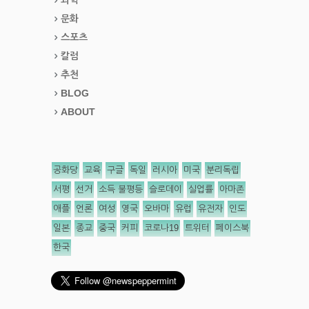
문화
스포츠
칼럼
추천
BLOG
ABOUT
공화당
교육
구글
독일
러시아
미국
분리독립
서평
선거
소득 불평등
슬로데이
실업률
아마존
애플
언론
여성
영국
오바마
유럽
유전자
인도
일본
종교
중국
커피
코로나19
트위터
페이스북
한국