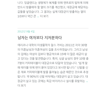
니다. 잉글랜드는 생명체가 복제를 위해 엔트로피 법칙에 의해
반드시 방출해야 할 열의 크기를 계산했고, 대장균에 해당하는
값들을 넣었습니다. 그 결과는 실제 대장균이 방출하는 열의
1/3보다 약간 큰
더 보기
→
2012년 9월 4일.
남자는 여자보다 지저분하다
애리조나 대학의 미생물학자 찰스 거바는 2011년 각각 30명
의 미혼남성과 미혼여성의 집을 조사하였습니다. 그리고 남성
의 집에는 여성의 집보다 평균적으로 15배 더 많은 세균이 살
고 있다는 것을 발견했습니다. 특히, 싱글 남성의 경우 10명 중
7명의 커피테이블이 대장균으로 뒤덮여 있었습니다. “쉽게 말
해 테이블 위에 변이 묻어 있었다고 보시면 됩니다.” 신발을 신
은 채로 커피테이블에 발을 올려놓는 습관 때문인 것으로 추정
됩니다. 약 90%의 신발 바닥에는 대장균이 살고 있습니다. 대
장균이 살고 있는 곳에는 독감 바이러스나 설사를 유발하는
→
더 보기