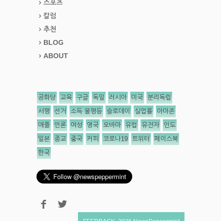
스포츠
칼럼
추천
BLOG
ABOUT
공화당
교육
구글
독일
러시아
미국
분리독립
서평
선거
소득 불평등
슬로데이
실업률
아마존
애플
언론
여성
영국
오바마
유럽
유전자
인도
일본
종교
중국
커피
코로나19
트위터
페이스북
한국