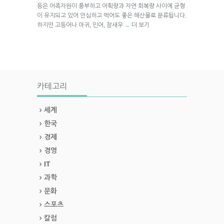
등은 어족자원이 풍부하고 어획량과 자연 회복량 사이에 균형
이 유지되고 있어 안심하고 먹어도 좋은 해산물로 분류됩니다.
하지만 고등어나 아귀, 민어, 참새우
더 보기
→
카테고리
세계
한국
경제
경영
IT
과학
문화
스포츠
칼럼