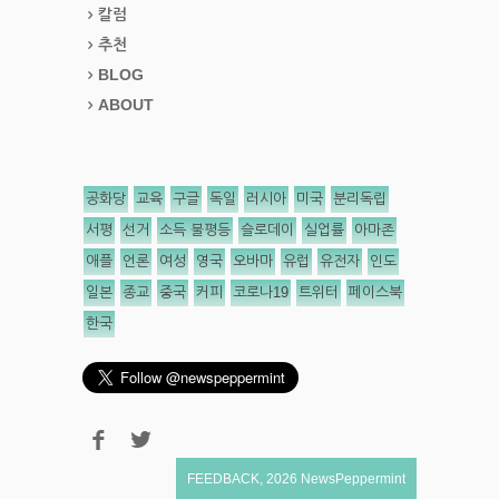
칼럼
추천
BLOG
ABOUT
공화당
교육
구글
독일
러시아
미국
분리독립
서평
선거
소득 불평등
슬로데이
실업률
아마존
애플
언론
여성
영국
오바마
유럽
유전자
인도
일본
종교
중국
커피
코로나19
트위터
페이스북
한국
FEEDBACK
,
2026
NewsPeppermint