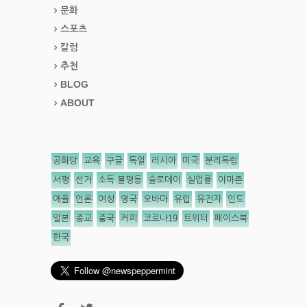
문화
스포츠
칼럼
추천
BLOG
ABOUT
공화당
교육
구글
독일
러시아
미국
분리독립
서평
선거
소득 불평등
슬로데이
실업률
아마존
애플
언론
여성
영국
오바마
유럽
유전자
인도
일본
종교
중국
커피
코로나19
트위터
페이스북
한국