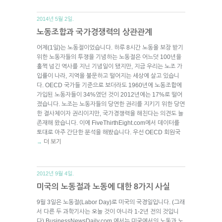
2014년 5월 2일.
노동조합과 국가경쟁력의 상관관계
어제(1일)는 노동절이었습니다. 하루 8시간 노동을 보장 받기
위한 노동자들의 투쟁을 기념하는 노동절은 어느덧 100년을
훌쩍 넘긴 역사를 지닌 기념일이 됐지만, 지금 우리는 노조 가
입률이 나라, 지역을 불문하고 떨어지는 세상에 살고 있습니
다. OECD 국가들 기준으로 보더라도 1960년에 노동조합에
가입된 노동자들이 34%였던 것이 2012년에는 17%로 떨어
졌습니다. 노조는 노동자들의 당연한 권리를 지키기 위한 당연
한 결사체이자 권리이지만, 국가경쟁력을 해친다는 의견도 늘
존재해 왔습니다. 이에 FiveThirthEight.com에서 데이터를
토대로 아주 간단한 분석을 해봤습니다. 우선 OECD 회원국
더 보기
→
2012년 9월 4일.
미국의 노동절과 노동에 대한 8가지 사실
9월 3일은 노동절(Labor Day)로 미국의 국경일입니다. (그래
서 다른 두 과학기사는 오늘 것이 아니라 1-2년 전의 것입니
다) BusinessNewsDaily.com 에서는 미국에서의 노동과 노