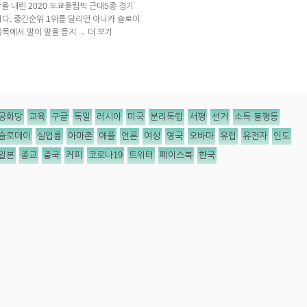
을 내린 2020 도쿄올림픽 근대5종 경기
다. 중간순위 1위를 달리던 아니카 슐로이
종목에서 말이 말을 듣지
더 보기
→
공화당
교육
구글
독일
러시아
미국
분리독립
서평
선거
소득 불평등
슬로데이
실업률
아마존
애플
언론
여성
영국
오바마
유럽
유전자
인도
일본
종교
중국
커피
코로나19
트위터
페이스북
한국