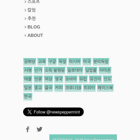
스포츠
칼럼
추천
BLOG
ABOUT
공화당
교육
구글
독일
러시아
미국
분리독립
서평
선거
소득 불평등
슬로데이
실업률
아마존
애플
언론
여성
영국
오바마
유럽
유전자
인도
일본
종교
중국
커피
코로나19
트위터
페이스북
한국