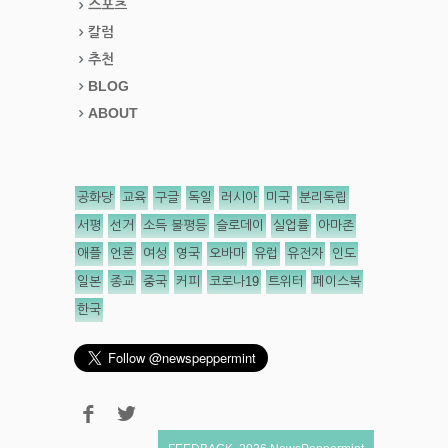
스포츠
칼럼
추천
BLOG
ABOUT
공화당
교육
구글
독일
러시아
미국
분리독립
서평
선거
소득 불평등
슬로데이
실업률
아마존
애플
언론
여성
영국
오바마
유럽
유전자
인도
일본
종교
중국
커피
코로나19
트위터
페이스북
한국