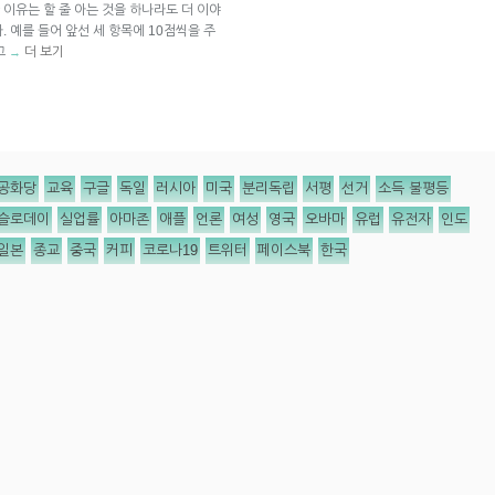
이유는 할 줄 아는 것을 하나라도 더 이야
 예를 들어 앞선 세 항목에 10점씩을 주
고
더 보기
→
공화당
교육
구글
독일
러시아
미국
분리독립
서평
선거
소득 불평등
슬로데이
실업률
아마존
애플
언론
여성
영국
오바마
유럽
유전자
인도
일본
종교
중국
커피
코로나19
트위터
페이스북
한국