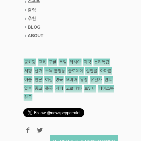
스포츠
칼럼
추천
BLOG
ABOUT
공화당
교육
구글
독일
러시아
미국
분리독립
서평
선거
소득 불평등
슬로데이
실업률
아마존
애플
언론
여성
영국
오바마
유럽
유전자
인도
일본
종교
중국
커피
코로나19
트위터
페이스북
한국