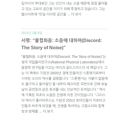
립자이자 부대표인 그는 인간이 내는 소음 때문에 점점 줄어들
고 있는 고요의 공간을 지키기 위해 투쟁하고 있습니다. 그는
웹사이트에 “만일 이러한 공간을
더 보기
→
2013년 2월 8일.
서평: “불협화음: 소음에 대하여(Discord:
The Story of Noise)”
“불협화음: 소음에 대하여(Discord: The Story of Noise)”는
영국 국립물리연구소(National Physical Laboratory)에서
음향학 연구팀을 이끄는 마이크 골드스미스의 새 책입니다. 그
는 이 책에서 기원전 2600년 경에 만들어진 스톤헨지로부터
시작된 소리의 역사를 설명합니다. “스톤헨지는 지붕이 없음에
도 불구하고 둘러쌓인 돌 내부의 매끄러운 곡면으로 인해 오늘
날의 공연장과 같은 효과를 내는 인상적인 유적입니다.” 역사
에 기록된 최초의 소음은 전쟁에 의한 것이었습니다. “그리스
의 역사가 폴리비우스는 기원전 255년 로마인들이 카르타고
인들과 싸우게 되었을 때, 전쟁을 독려하는 고함소리와 함께
창과 방패를
더 보기
→