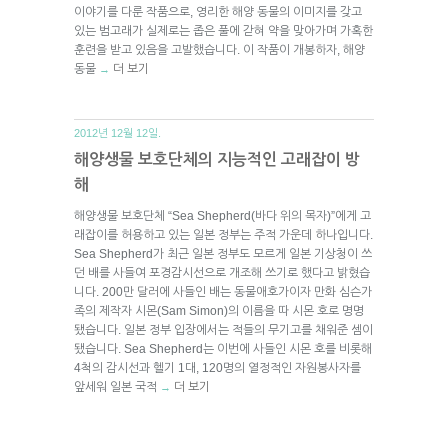
이야기를 다룬 작품으로, 영리한 해양 동물의 이미지를 갖고
있는 범고래가 실제로는 좁은 풀에 갇혀 약을 맞아가며 가혹한
훈련을 받고 있음을 고발했습니다. 이 작품이 개봉하자, 해양
동물
더 보기
→
2012년 12월 12일.
해양생물 보호단체의 지능적인 고래잡이 방
해
해양생물 보호단체 “Sea Shepherd(바다 위의 목자)”에게 고
래잡이를 허용하고 있는 일본 정부는 주적 가운데 하나입니다.
Sea Shepherd가 최근 일본 정부도 모르게 일본 기상청이 쓰
던 배를 사들여 포경감시선으로 개조해 쓰기로 했다고 밝혔습
니다. 200만 달러에 사들인 배는 동물애호가이자 만화 심슨가
족의 제작자 시몬(Sam Simon)의 이름을 따 시몬 호로 명명
됐습니다. 일본 정부 입장에서는 적들의 무기고를 채워준 셈이
됐습니다. Sea Shepherd는 이번에 사들인 시몬 호를 비롯해
4척의 감시선과 헬기 1대, 120명의 열정적인 자원봉사자를
앞세워 일본 국적
더 보기
→