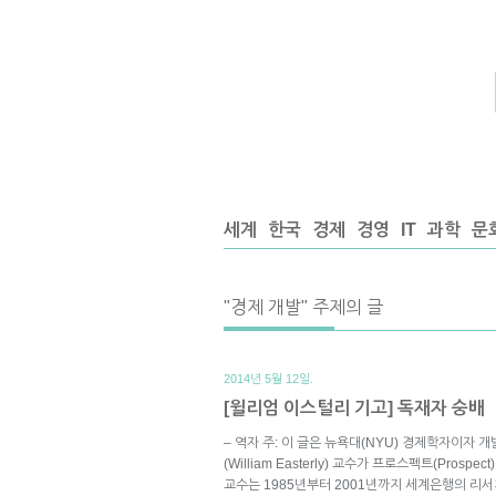
세계
한국
경제
경영
IT
과학
문
"경제 개발" 주제의 글
2014년 5월 12일.
[윌리엄 이스털리 기고] 독재자 숭배
– 역자 주: 이 글은 뉴욕대(NYU) 경제학자이자
(William Easterly) 교수가 프로스펙트(Pros
교수는 1985년부터 2001년까지 세계은행의 리서치