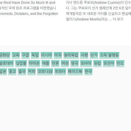
the Rest Have Done So Much Ill and
지사 앤드류 쿠오모(Andrew Cuomo)의
서 비효율적인 국제 원조 프로그램을 비판했습니
다. 그는 쿠오모의 선거 캠페인에 2만 6천 달
mists, Dictators, and the Forgotten
제개발국은 또 새로운 자리를 신설하고 펜실베
엘리스(Andrew Moelis)라는
더 보기
→
공화당
교육
구글
독일
러시아
미국
분리독립
서평
선거
소득 불평등
슬로데이
실업률
아마존
애플
언론
여성
영국
오바마
유럽
유전자
인도
일본
종교
중국
커피
코로나19
트위터
페이스북
한국