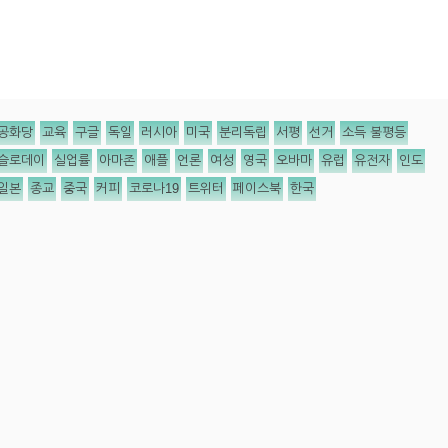
공화당
교육
구글
독일
러시아
미국
분리독립
서평
선거
소득 불평등
슬로데이
실업률
아마존
애플
언론
여성
영국
오바마
유럽
유전자
인도
일본
종교
중국
커피
코로나19
트위터
페이스북
한국