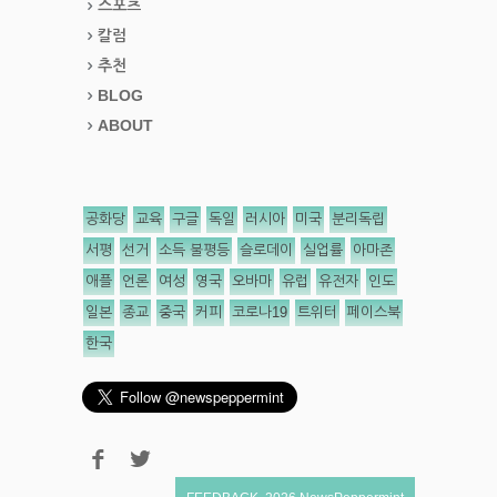
스포츠
칼럼
추천
BLOG
ABOUT
공화당
교육
구글
독일
러시아
미국
분리독립
서평
선거
소득 불평등
슬로데이
실업률
아마존
애플
언론
여성
영국
오바마
유럽
유전자
인도
일본
종교
중국
커피
코로나19
트위터
페이스북
한국