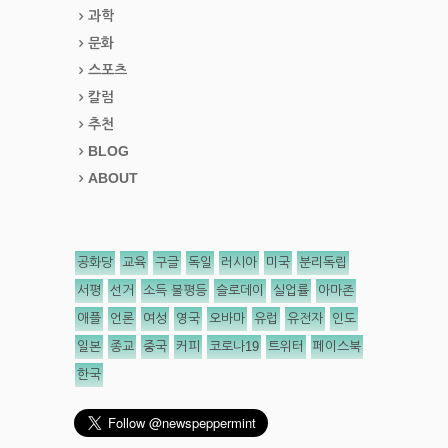
과학
문화
스포츠
칼럼
추천
BLOG
ABOUT
공화당
교육
구글
독일
러시아
미국
분리독립
서평
선거
소득 불평등
슬로데이
실업률
아마존
애플
언론
여성
영국
오바마
유럽
유전자
인도
일본
종교
중국
커피
코로나19
트위터
페이스북
한국