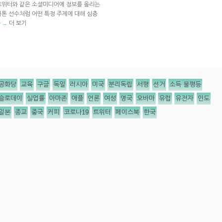
트위터와 같은 소셜미디어에 정보를 올리는
톤 선수처럼 어떤 특정 주제에 대해 심층
욱
더 보기
→
공화당
교육
구글
독일
러시아
미국
분리독립
서평
선거
소득 불평등
슬로데이
실업률
아마존
애플
언론
여성
영국
오바마
유럽
유전자
인도
일본
종교
중국
커피
코로나19
트위터
페이스북
한국