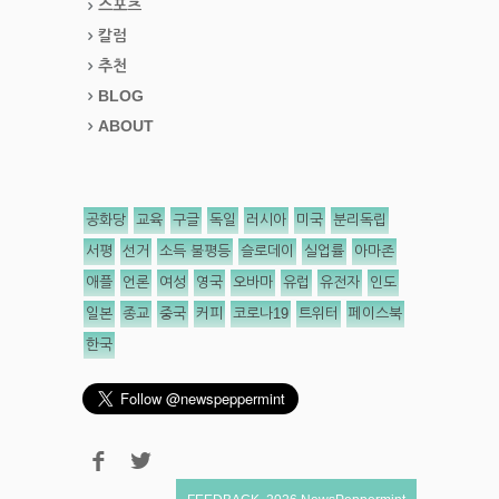
스포츠
칼럼
추천
BLOG
ABOUT
공화당
교육
구글
독일
러시아
미국
분리독립
서평
선거
소득 불평등
슬로데이
실업률
아마존
애플
언론
여성
영국
오바마
유럽
유전자
인도
일본
종교
중국
커피
코로나19
트위터
페이스북
한국