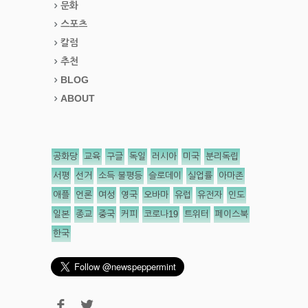
문화
스포츠
칼럼
추천
BLOG
ABOUT
공화당
교육
구글
독일
러시아
미국
분리독립
서평
선거
소득 불평등
슬로데이
실업률
아마존
애플
언론
여성
영국
오바마
유럽
유전자
인도
일본
종교
중국
커피
코로나19
트위터
페이스북
한국