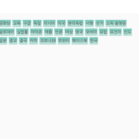
공화당
교육
구글
독일
러시아
미국
분리독립
서평
선거
소득 불평등
슬로데이
실업률
아마존
애플
언론
여성
영국
오바마
유럽
유전자
인도
일본
종교
중국
커피
코로나19
트위터
페이스북
한국