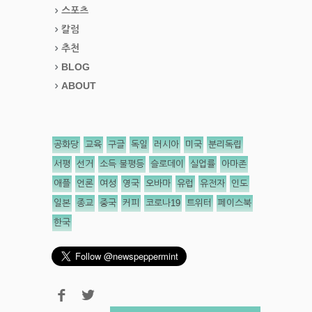
스포츠
칼럼
추천
BLOG
ABOUT
공화당
교육
구글
독일
러시아
미국
분리독립
서평
선거
소득 불평등
슬로데이
실업률
아마존
애플
언론
여성
영국
오바마
유럽
유전자
인도
일본
종교
중국
커피
코로나19
트위터
페이스북
한국