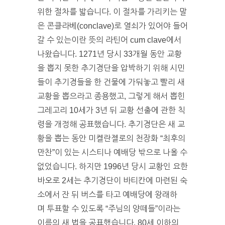
위한 절차를 밟습니다. 이 절차를 가리키는 말
은 콘클라베(conclave)로 열쇠가 있어야 들어
갈 수 있는이란 뜻의 라틴어 cum clave에서
나왔습니다. 1271년 당시 33개월 동안 교황
을 뽑지 못한 추기경단을 압박하기 위해 시민
들이 추기경들을 한 건물에 가둬놓고 빨리 새
교황을 뽑으라고 종용했고, 그렇게 해서 뽑힌
그레고리 10세가 3년 뒤 교황 선출에 관한 칙
령을 개정해 공표했습니다. 추기경단은 새 교
황을 뽑는 동안 미켈란젤로의 천장화 “최후의
만찬”이 있는 시스티나 예배당 밖으로 나올 수
없었습니다. 하지만 1996년 당시 교황인 요한
바오로 2세는 추기경단이 바티칸에 마련된 숙
소에서 잔 뒤 버스를 타고 예배당에 왕래하
며 투표할 수 있도록 “주님의 양떼들”이라는
이름의 새 법을 공표했습니다. 80세 이하의