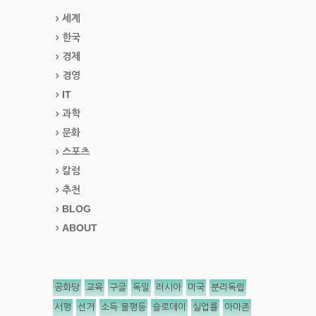
세계
한국
경제
경영
IT
과학
문화
스포츠
칼럼
추천
BLOG
ABOUT
공화당
교육
구글
독일
러시아
미국
분리독립
서평
선거
소득 불평등
슬로데이
실업률
아마존