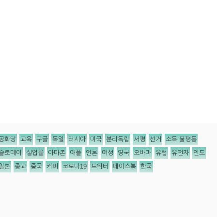
공화당
교육
구글
독일
러시아
미국
분리독립
서평
선거
소득 불평등
슬로데이
실업률
아마존
애플
언론
여성
영국
오바마
유럽
유전자
인도
일본
종교
중국
커피
코로나19
트위터
페이스북
한국