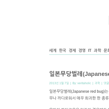
세계
한국
경제
경영
IT
과학
문
일본무당벌레(Japanese
2013년 1월 7일 | By:
veritaholic
|
과학
|
댓글
일본무당벌레(Japanese red b
무나 까다로워서 매우 희귀한 한 종류