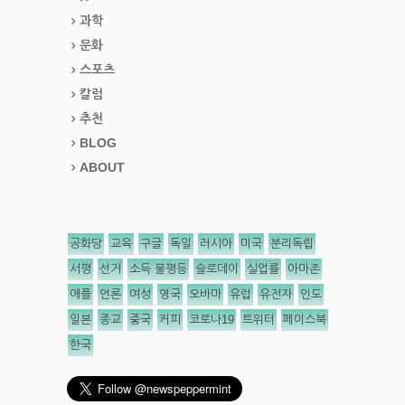
과학
문화
스포츠
칼럼
추천
BLOG
ABOUT
공화당
교육
구글
독일
러시아
미국
분리독립
서평
선거
소득 불평등
슬로데이
실업률
아마존
애플
언론
여성
영국
오바마
유럽
유전자
인도
일본
종교
중국
커피
코로나19
트위터
페이스북
한국