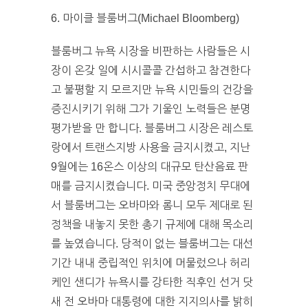
6. 마이클 블룸버그(Michael Bloomberg)
블룸버그 뉴욕 시장을 비판하는 사람들은 시
장이 온갖 일에 시시콜콜 간섭하고 참견한다
고 불평할 지 모르지만 뉴욕 시민들의 건강을
증진시키기 위해 그가 기울인 노력들은 분명
평가받을 만 합니다. 블룸버그 시장은 레스토
랑에서 트랜스지방 사용을 금지시켰고, 지난
9월에는 16온스 이상의 대규모 탄산음료 판
매를 금지시켰습니다. 미국 중앙정치 무대에
서 블룸버그는 오바마와 롬니 모두 제대로 된
정책을 내놓지 못한 총기 규제에 대해 목소리
를 높였습니다. 당적이 없는 블룸버그는 대선
기간 내내 중립적인 위치에 머물렀으나 허리
케인 샌디가 뉴욕시를 강타한 직후인 선거 닷
새 전 오바마 대통령에 대한 지지의사를 밝히