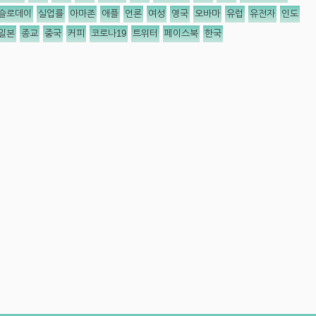
슬로데이
실업률
아마존
애플
언론
여성
영국
오바마
유럽
유전자
인도
일본
종교
중국
커피
코로나19
트위터
페이스북
한국