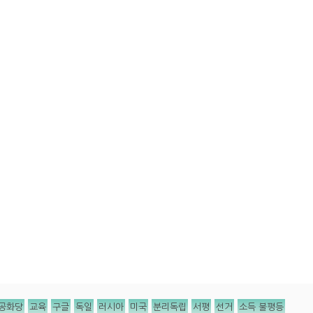
공화당
교육
구글
독일
러시아
미국
분리독립
서평
선거
소득 불평등