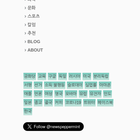
문화
스포츠
칼럼
추천
BLOG
ABOUT
공화당
교육
구글
독일
러시아
미국
분리독립
서평
선거
소득 불평등
슬로데이
실업률
아마존
애플
언론
여성
영국
오바마
유럽
유전자
인도
일본
종교
중국
커피
코로나19
트위터
페이스북
한국