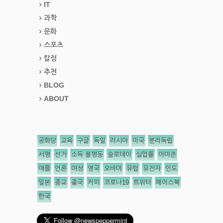
IT
과학
문화
스포츠
칼럼
추천
BLOG
ABOUT
공화당
교육
구글
독일
러시아
미국
분리독립
서평
선거
소득 불평등
슬로데이
실업률
아마존
애플
언론
여성
영국
오바마
유럽
유전자
인도
일본
종교
중국
커피
코로나19
트위터
페이스북
한국