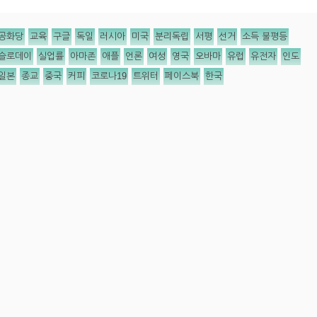
공화당
교육
구글
독일
러시아
미국
분리독립
서평
선거
소득 불평등
슬로데이
실업률
아마존
애플
언론
여성
영국
오바마
유럽
유전자
인도
일본
종교
중국
커피
코로나19
트위터
페이스북
한국