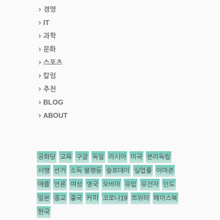
경영
IT
과학
문화
스포츠
칼럼
추천
BLOG
ABOUT
공화당
교육
구글
독일
러시아
미국
분리독립
서평
선거
소득 불평등
슬로데이
실업률
아마존
애플
언론
여성
영국
오바마
유럽
유전자
인도
일본
종교
중국
커피
코로나19
트위터
페이스북
한국