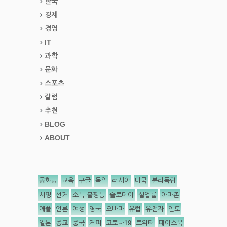
한국
경제
경영
IT
과학
문화
스포츠
칼럼
추천
BLOG
ABOUT
공화당
교육
구글
독일
러시아
미국
분리독립
서평
선거
소득 불평등
슬로데이
실업률
아마존
애플
언론
여성
영국
오바마
유럽
유전자
인도
일본
종교
중국
커피
코로나19
트위터
페이스북