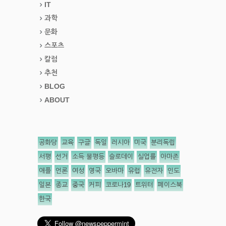
IT
과학
문화
스포츠
칼럼
추천
BLOG
ABOUT
공화당
교육
구글
독일
러시아
미국
분리독립
서평
선거
소득 불평등
슬로데이
실업률
아마존
애플
언론
여성
영국
오바마
유럽
유전자
인도
일본
종교
중국
커피
코로나19
트위터
페이스북
한국