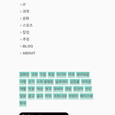
IT
과학
문화
스포츠
칼럼
추천
BLOG
ABOUT
공화당
교육
구글
독일
러시아
미국
분리독립
서평
선거
소득 불평등
슬로데이
실업률
아마존
애플
언론
여성
영국
오바마
유럽
유전자
인도
일본
종교
중국
커피
코로나19
트위터
페이스북
한국