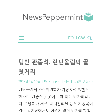
텅빈 관중석, 런던올림픽 골
칫거리
2012년 8월 10일 | By:
ingppoo
|
세계
|
댓글이 없습니다
런던올림픽 조직위원회가 가장 아쉬워할 만
한 점은 관중석 곳곳에 눈에 띄는 빈자리입니
다. 수영이나 체조, 비치발리볼 등 인기종목이
열린 경기장에서도 어렵지 않게 빈자리를 찾